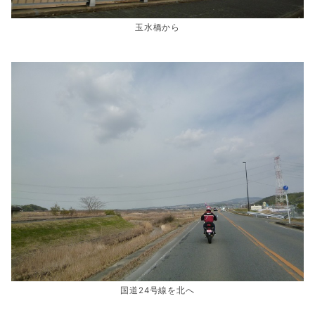
玉水橋から
国道24号線を北へ