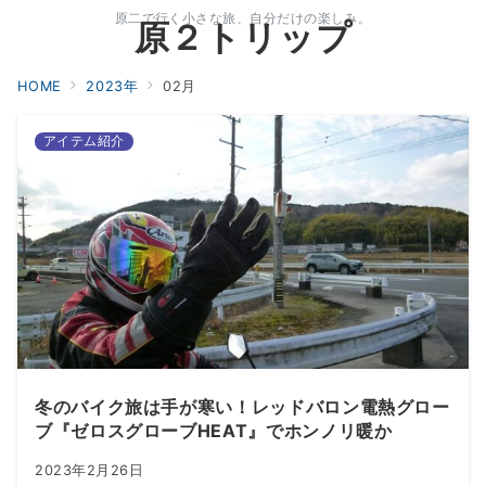
原二で行く小さな旅、自分だけの楽しみ。
原２トリップ
HOME
2023年
02月
アイテム紹介
冬のバイク旅は手が寒い！レッドバロン電熱グロー
ブ『ゼロスグローブHEAT』でホンノリ暖か
2023年2月26日