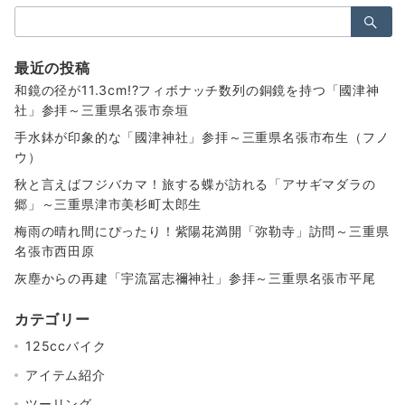
検
索：
最近の投稿
和鏡の径が11.3cm!?フィボナッチ数列の銅鏡を持つ「國津神
社」参拝～三重県名張市奈垣
手水鉢が印象的な「國津神社」参拝～三重県名張市布生（フノ
ウ）
秋と言えばフジバカマ！旅する蝶が訪れる「アサギマダラの
郷」～三重県津市美杉町太郎生
梅雨の晴れ間にぴったり！紫陽花満開「弥勒寺」訪問～三重県
名張市西田原
灰塵からの再建「宇流冨志禰神社」参拝～三重県名張市平尾
カテゴリー
125ccバイク
アイテム紹介
ツーリング