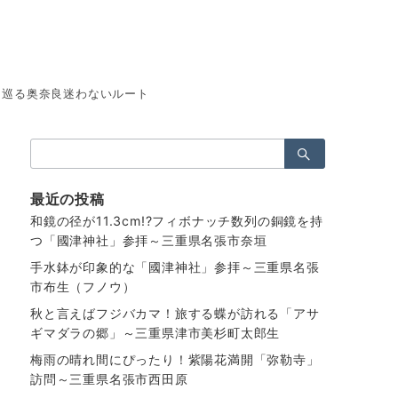
を巡る奥奈良迷わないルート
検
索：
最近の投稿
和鏡の径が11.3cm!?フィボナッチ数列の銅鏡を持
つ「國津神社」参拝～三重県名張市奈垣
手水鉢が印象的な「國津神社」参拝～三重県名張
市布生（フノウ）
秋と言えばフジバカマ！旅する蝶が訪れる「アサ
ギマダラの郷」～三重県津市美杉町太郎生
梅雨の晴れ間にぴったり！紫陽花満開「弥勒寺」
訪問～三重県名張市西田原