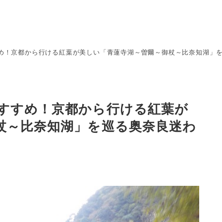
め！京都から行ける紅葉が美しい「青蓮寺湖～曽爾～御杖～比奈知湖」
すすめ！京都から行ける紅葉が
杖～比奈知湖」を巡る奥奈良迷わ