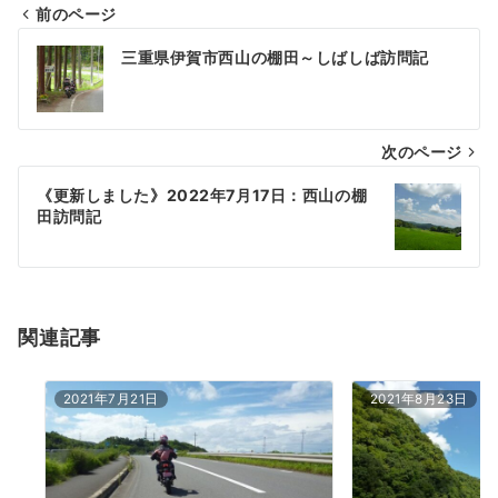
前のページ
投
三重県伊賀市西山の棚田～しばしば訪問記
稿
ナ
次のページ
ビ
ゲ
《更新しました》2022年7月17日：西山の棚
田訪問記
ー
シ
ョ
関連記事
ン
2021年7月21日
2021年8月23日