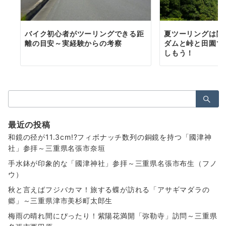
バイク初心者がツーリングできる距
夏ツーリングは関
離の目安～実経験からの考察
ダムと峠と田園で
しもう！
検
索：
最近の投稿
和鏡の径が11.3cm!?フィボナッチ数列の銅鏡を持つ「國津神
社」参拝～三重県名張市奈垣
手水鉢が印象的な「國津神社」参拝～三重県名張市布生（フノ
ウ）
秋と言えばフジバカマ！旅する蝶が訪れる「アサギマダラの
郷」～三重県津市美杉町太郎生
梅雨の晴れ間にぴったり！紫陽花満開「弥勒寺」訪問～三重県