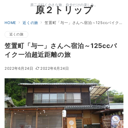
原二で行く小さな旅、自分だけの楽しみ。
原２トリップ
HOME
近くの旅
笠置町「与一」さんへ宿泊～125ccバイク一泊超近距離の旅
近くの旅
笠置町「与一」さんへ宿泊～125ccバ
イク一泊超近距離の旅
2022年6月24日
2022年6月24日